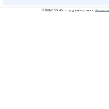
lithium_
lokamp
© 2026 ООО «Сеть городских порталов» ·
Реклама н
vinci somno
бука 
Алёша подай патрон
Анютка
Иосилевич Михаил
Ириска
Ненавижу соседей
Оля