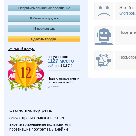
Bonus777
CTEPB
Этот блог
Отправить приватное сообщение
блогеров
.
Добавить в друзья
Игнорировать
Frenegonda
Gukha
Посетит
Сделать подарок
Стильный форум
LeRoN
Lisss
популярность:
Посмотре
1127 место
рейтинг
13187
?
Привилегированный
пользователь
12
S. forever
Sidorof
уровня
Статистика портрета:
Zllata
_Фор
сейчас просматривают портрет -
1
зарегистрированные пользователи
посетившие портрет за 7 дней - 4