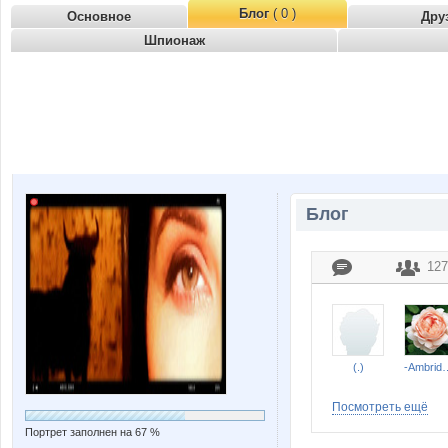
Блог
( 0 )
Основное
Дру
Шпионаж
Блог
127
(.)
-Ambr
Посмотреть ещё
Портрет заполнен на 67 %